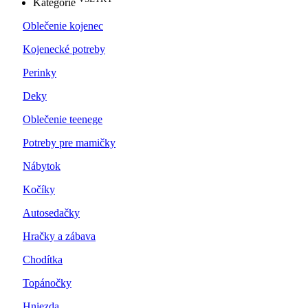
Kategórie
Oblečenie kojenec
Kojenecké potreby
Perinky
Deky
Oblečenie teenege
Potreby pre mamičky
Nábytok
Kočíky
Autosedačky
Hračky a zábava
Chodítka
Topánočky
Hniezda