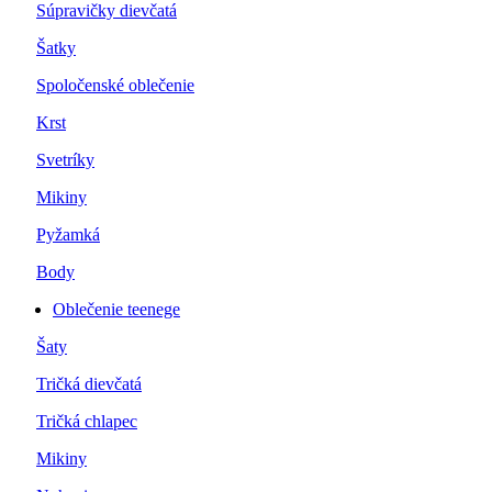
Súpravičky dievčatá
Šatky
Spoločenské oblečenie
Krst
Svetríky
Mikiny
Pyžamká
Body
Oblečenie teenege
Šaty
Tričká dievčatá
Tričká chlapec
Mikiny