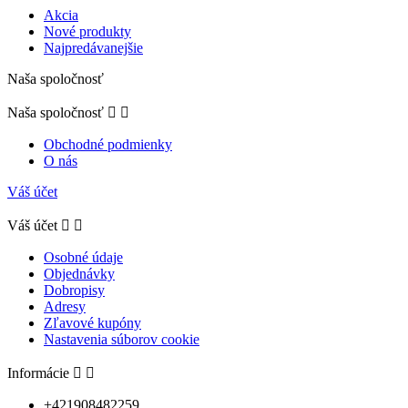
Akcia
Nové produkty
Najpredávanejšie
Naša spoločnosť
Naša spoločnosť


Obchodné podmienky
O nás
Váš účet
Váš účet


Osobné údaje
Objednávky
Dobropisy
Adresy
Zľavové kupóny
Nastavenia súborov cookie
Informácie


+421908482259