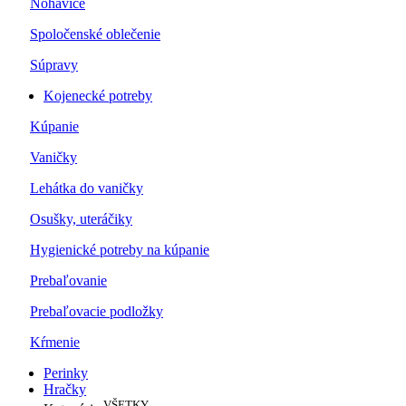
Nohavice
Spoločenské oblečenie
Súpravy
Kojenecké potreby
Kúpanie
Vaničky
Lehátka do vaničky
Osušky, uteráčiky
Hygienické potreby na kúpanie
Prebaľovanie
Prebaľovacie podložky
Kŕmenie
Perinky
Hračky
VŠETKY