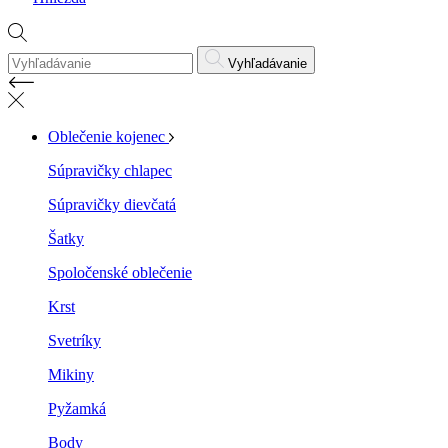
Vyhľadávanie
Oblečenie kojenec
Súpravičky chlapec
Súpravičky dievčatá
Šatky
Spoločenské oblečenie
Krst
Svetríky
Mikiny
Pyžamká
Body