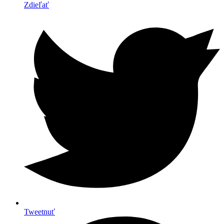
Zdieľať
Tweetnuť