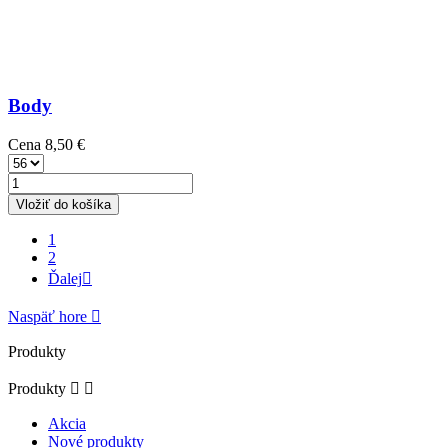
Body
Cena
8,50 €
Vložiť do košíka
1
2
Ďalej

Naspäť hore

Produkty
Produkty


Akcia
Nové produkty