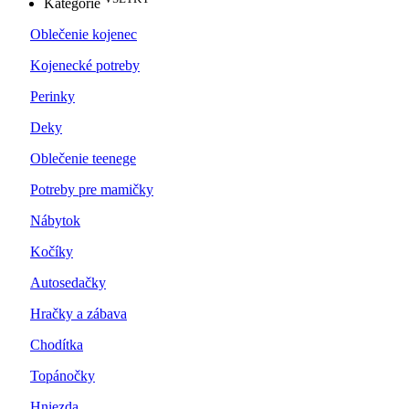
Kategórie
Oblečenie kojenec
Kojenecké potreby
Perinky
Deky
Oblečenie teenege
Potreby pre mamičky
Nábytok
Kočíky
Autosedačky
Hračky a zábava
Chodítka
Topánočky
Hniezda