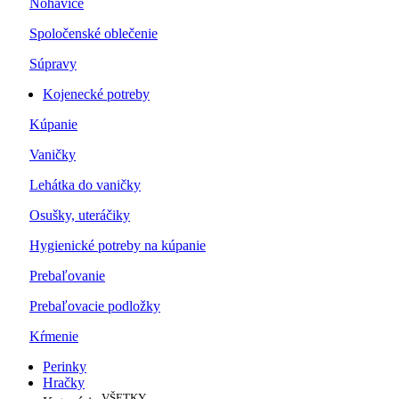
Nohavice
Spoločenské oblečenie
Súpravy
Kojenecké potreby
Kúpanie
Vaničky
Lehátka do vaničky
Osušky, uteráčiky
Hygienické potreby na kúpanie
Prebaľovanie
Prebaľovacie podložky
Kŕmenie
Perinky
Hračky
VŠETKY