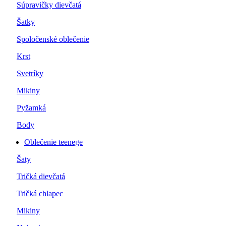
Súpravičky dievčatá
Šatky
Spoločenské oblečenie
Krst
Svetríky
Mikiny
Pyžamká
Body
Oblečenie teenege
Šaty
Tričká dievčatá
Tričká chlapec
Mikiny