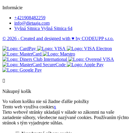
Informácie
+421908482259
info@dietaaja.com
Vyšná Sitnica Vyšná Sitnica 64
© 2026 - Created and designed with ♥ by
CODEUPP s.r.o.

Nákupný košík
Vo vašom košíku nie sú žiadne ďalšie položky
Tento web využíva cookies
x
Tieto webové stránky ukladajú v súlade so zákonmi na vaše
zariadenie súbory, všeobecne nazývané cookies. Používaním týchto
stránok s tým vyjadrujete súhlas.