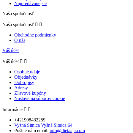
Najpredávanejšie
Naša spoločnosť
Naša spoločnosť


Obchodné podmienky
O nás
Váš účet
Váš účet


Osobné údaje
Objednávky
Dobropisy
Adresy
Zľavové kupóny
Nastavenia súborov cookie
Informácie


+421908482259
Vyšná Sitnica Vyšná Sitnica 64
Pošlite nám email:
info@dietaaja.com