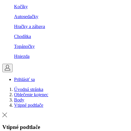
Kočíky
Autosedačky
Hračky a zábava
Chodítka
Topánočky
Hniezda
Prihlásiť sa
Úvodná stránka
Oblečenie kojenec
Body
Vtipné podtlače
Vtipné podtlače